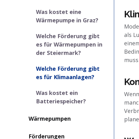
Was kostet eine
Kli
Wärmepumpe in Graz?
Moder
als L
Welche Förderung gibt
einem
es für Wärmepumpen in
Bedi
der Steiermark?
muss 
Welche Förderung gibt
es für Klimaanlagen?
Kom
Was kostet ein
Wenn 
Batteriespeicher?
manch
Verbr
Wärmepumpen
plane
Förderungen