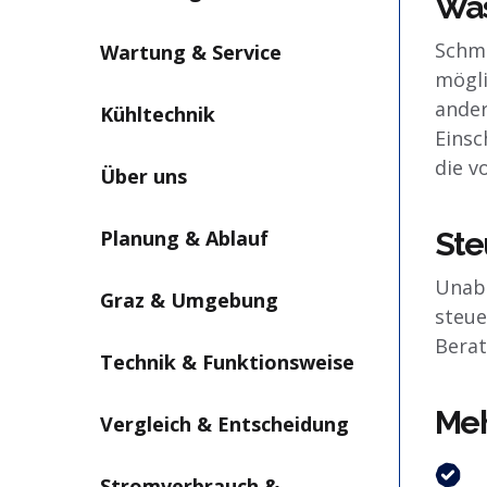
Was
Schme
Wartung & Service
mögli
ander
Kühltechnik
Einsc
die v
Über uns
Planung & Ablauf
Ste
Unabh
Graz & Umgebung
steue
Berat
Technik & Funktionsweise
Meh
Vergleich & Entscheidung
Stromverbrauch &