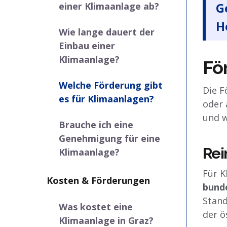
G
einer Klimaanlage ab?
H
Wie lange dauert der
Einbau einer
Klimaanlage?
Fö
Welche Förderung gibt
Die F
es für Klimaanlagen?
oder 
und w
Brauche ich eine
Genehmigung für eine
Rei
Klimaanlage?
Für K
Kosten & Förderungen
bund
Stand
Was kostet eine
der ö
Klimaanlage in Graz?