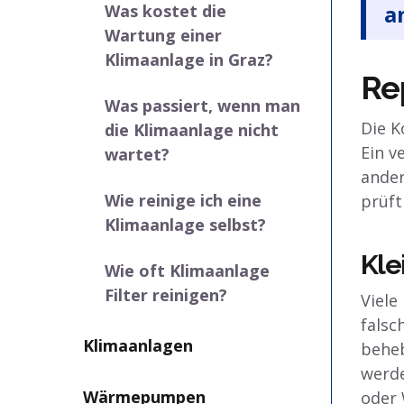
a
Was kostet die
Wartung einer
Klimaanlage in Graz?
Re
Was passiert, wenn man
Die K
die Klimaanlage nicht
Ein v
wartet?
ander
Wie reinige ich eine
prüft
Klimaanlage selbst?
Kle
Wie oft Klimaanlage
Filter reinigen?
Viele
falsc
Klimaanlagen
beheb
werde
Wärmepumpen
oder 