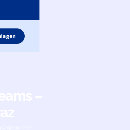
nlagen
teams –
raz
dustriekunden.