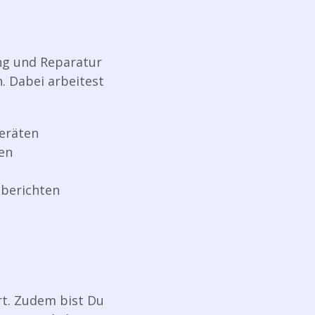
ung und Reparatur
 Dabei arbeitest
eräten
en
sberichten
rt. Zudem bist Du