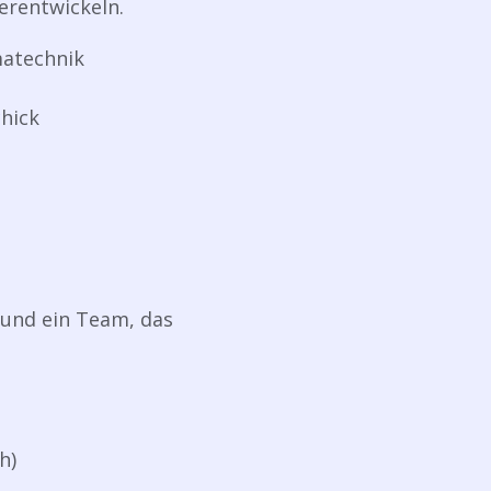
erentwickeln.
matechnik
hick
 und ein Team, das
h)