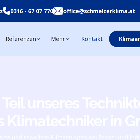
z
0316 - 67 07 770
office@schmelzerklima.at
Referenzen
Mehr
Kontakt
Klimaa
Teil unseres Technik
s Klimatechniker in G
warte und repariere Klimaanlagen bei Privat- und In